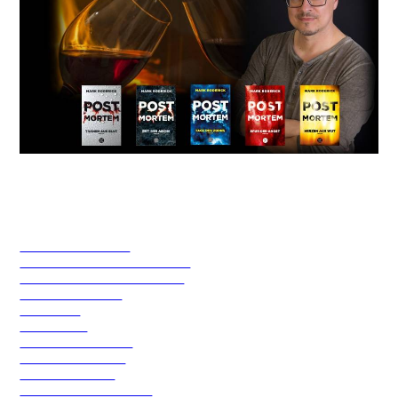
Hier ein paar Links zu interessanten Literaturblogs
(alphabetisch gelistet)
angeltearz liest
Ankas Geblubber
Charleens Traumbibliothek
Die Liebe zu den Büchern
Janas Lesehimmel
Leseblick
Letterheart
Mein Lesezauber
Recensio Online
Weltenwanderer
Zeit für neue Genres